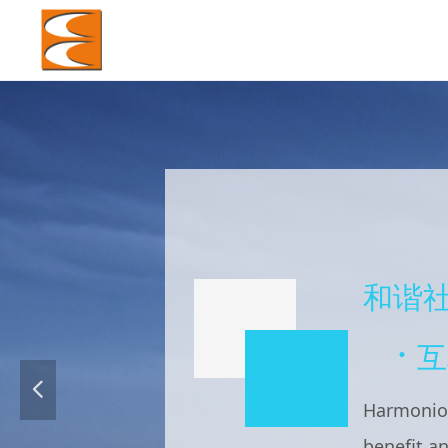
和谐
·
互
넳
Harmonio
benefit a